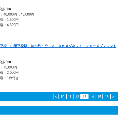
貸条件■
48,000円→43,000円
費：1,500円
場：4,320円
平松 山陽平松駅 徒歩約１分 ３ＬＤＫメゾネット シャーメゾンレント
貸条件■
：75,000円
費：2,000円
場：1台付き
<
10
11
12
13
14
15
16
>