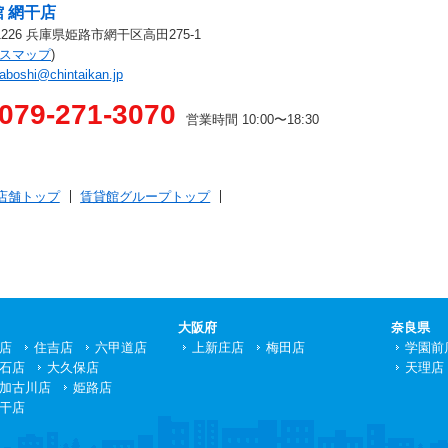
 網干店
-1226 兵庫県姫路市網干区高田275-1
スマップ
)
aboshi@chintaikan.jp
079-271-3070
営業時間 10:00〜18:30
店舗トップ
賃貸館グループトップ
大阪府
奈良県
店
住吉店
六甲道店
上新庄店
梅田店
学園前
石店
大久保店
天理店
加古川店
姫路店
干店