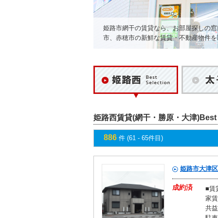
姫路市網干の賃貸なら、お部屋探しの窓
市、赤穂市の新鮮な賃貸・不動産物件を
姫路西
姫路西賃貸(網干・勝原・大津)Best Se
886
件 (61 - 65件目)
姫路市大津区
成約済
■賃
家賃
共益
駐車