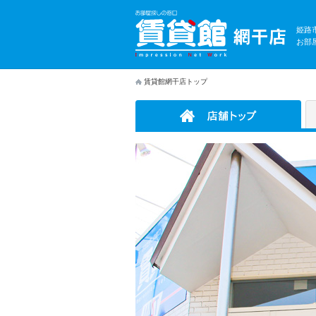
姫路
お部
賃貸館網干店トップ
店