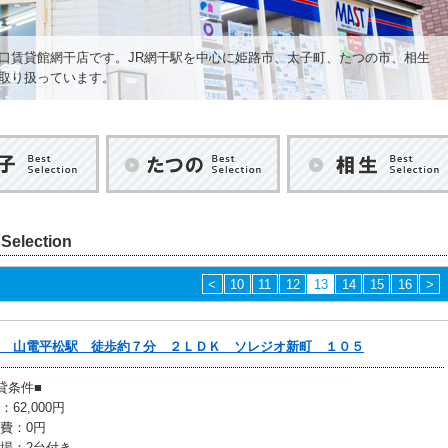
口賃貸館網干店です。JR網干駅を中心に姫路市、太子町、たつの市、相生
取り扱っています。
太子
たつの
lection
<
10
11
12
13
14
15
16
>
 山電平松駅 徒歩約７分 ２ＬＤＫ ソレジオ新町 １０５
貸条件■
：62,000円
費：0円
場：2台付き