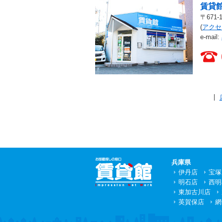
賃貸館
〒671
(
アクセ
e-mail:
賃貸館 店舗一覧
兵庫県
伊丹店
宝塚
明石店
西明
東加古川店
英賀保店
網