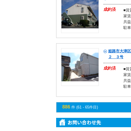
成約済
■賃
家賃：
共益
駐車
姫路市大津区
２ ３号
成約済
■賃
家賃
共益
駐車
886
件 (61 - 65件目)