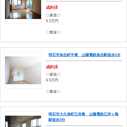
成約済
◇家賃◇
5.2万円
◇敷金◇
明石市魚住町中尾 山陽電鉄魚住駅徒歩1分
成約済
◇家賃◇
6.5万円
◇敷金◇
明石市大久保町江井島 山陽電鉄江井ヶ島
駅徒歩3分