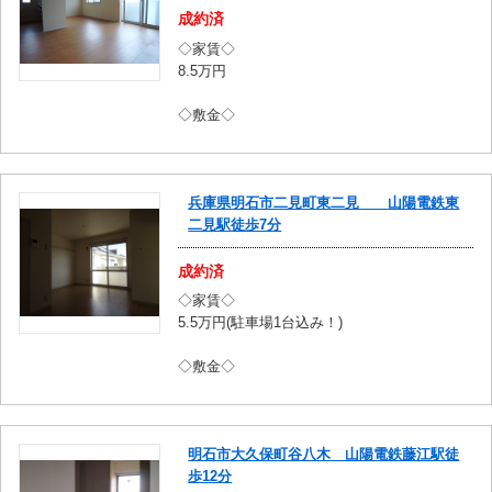
成約済
◇家賃◇
8.5万円
◇敷金◇
兵庫県明石市二見町東二見 山陽電鉄東
二見駅徒歩7分
成約済
◇家賃◇
5.5万円(駐車場1台込み！)
◇敷金◇
明石市大久保町谷八木 山陽電鉄藤江駅徒
歩12分