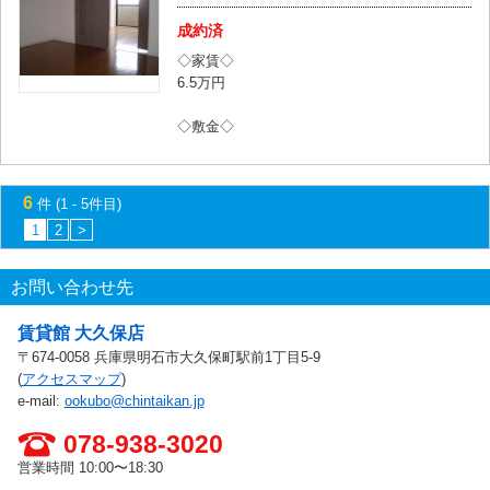
成約済
◇家賃◇
6.5万円
◇敷金◇
6
件 (1 - 5件目)
1
2
>
お問い合わせ先
賃貸館 大久保店
〒674-0058 兵庫県明石市大久保町駅前1丁目5-9
(
アクセスマップ
)
e-mail:
ookubo@chintaikan.jp
078-938-3020
営業時間 10:00〜18:30