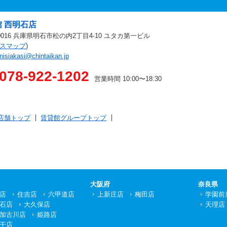
 西明石店
-0016 兵庫県明石市松の内2丁目4-10 ユタカ第一ビル
スマップ
)
nisiakasi@chintaikan.jp
078-922-1202
営業時間 10:00〜18:30
店舗トップ
賃貸館グループトップ
大阪府
奈良県
店
住吉店
六甲道店
上新庄店
梅田店
学園前
石店
大久保店
天理店
加古川店
姫路店
干店