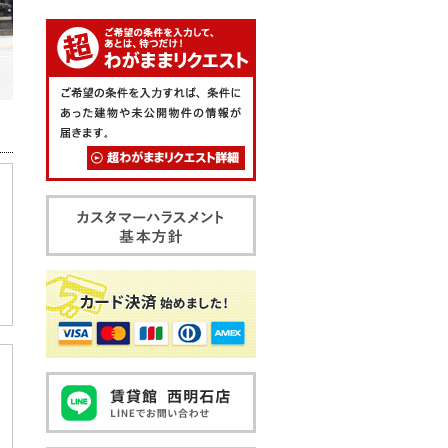
ご希望の条件を入力して、あとは
ご希望の条件を入力すれば、条件
Best Selection
超わがままリクエスト
カスタマーハラスメント基本方針
カード決済始めました！
賃貸館西明石店Lineお問い合わせ