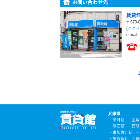
賃貸館
〒673
(
アクセ
e-mail:
賃貸館 店舗一覧
兵庫県
伊丹店
宝塚
明石店
西明
東加古川店
英賀保店
網