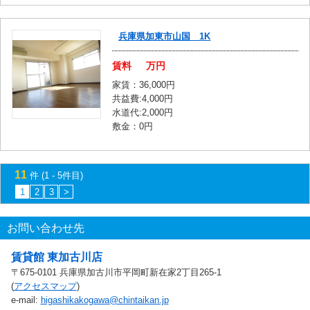
兵庫県加東市山国 1K
賃料
万円
家賃：36,000円
共益費:4,000円
水道代:2,000円
敷金：0円
11
件 (1 - 5件目)
1
2
3
>
お問い合わせ先
賃貸館 東加古川店
〒675-0101 兵庫県加古川市平岡町新在家2丁目265-1
(
アクセスマップ
)
e-mail:
higashikakogawa@chintaikan.jp