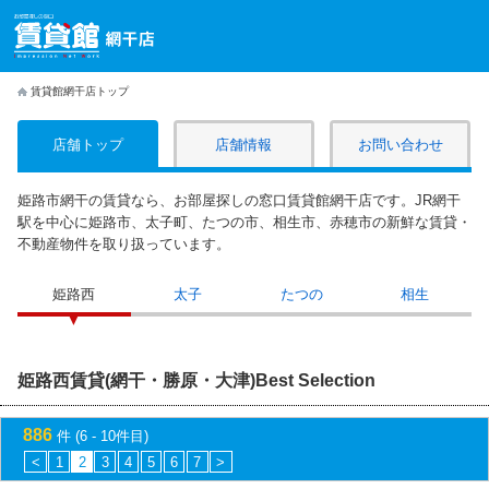
賃貸館網干店トップ
店舗トップ
店舗情報
お問い合わせ
姫路市網干の賃貸なら、お部屋探しの窓口賃貸館網干店です。JR網干
駅を中心に姫路市、太子町、たつの市、相生市、赤穂市の新鮮な賃貸・
不動産物件を取り扱っています。
姫路西
太子
たつの
相生
姫路西賃貸(網干・勝原・大津)Best Selection
886
件 (6 - 10件目)
<
1
2
3
4
5
6
7
>