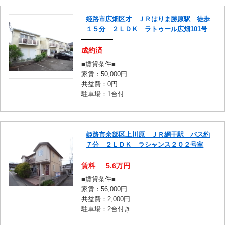
姫路市広畑区才 ＪＲはりま勝原駅 徒歩
１５分 ２ＬＤＫ ラトゥール広畑101号
成約済
■賃貸条件■
家賃：50,000円
共益費：0円
駐車場：1台付
姫路市余部区上川原 ＪＲ網干駅 バス約
７分 ２ＬＤＫ ラシャンス２０２号室
賃料
5.6
万円
■賃貸条件■
家賃：56,000円
共益費：2,000円
駐車場：2台付き