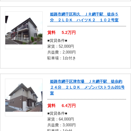
姫路市網干区和久 ＪＲ網干駅 徒歩５
分 ２ＬＤＫ ハイツＫ２ １０２号室
賃料
5.2
万円
■賃貸条件■
家賃：52,000円
共益費：2,000円
駐車場：1台付き
姫路市網干区津市場 ＪＲ網干駅 徒歩約
２４分 ２ＬＤＫ メゾンパストラル201号
室
賃料
6.4
万円
■賃貸条件■
家賃：64,000円
共益費：3,000円
駐車場：1台付