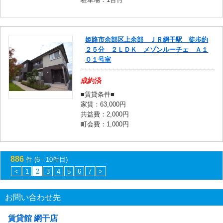
姫路市余部区上余部 ＪＲ網干駅 徒歩約
２５分 ２ＬＤＫ メゾンルーチェ Ａ１
０１号室
成約済
■賃貸条件■
家賃：63,000円
共益費：2,000円
町会費：1,000円
886
件 (6 - 10件目)
<
1
2
3
4
5
6
7
>
お問い合わせ先
賃貸館 網干店