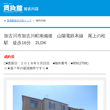
賃貸館加古川店トップ
物件詳細
加古川市加古川町南備後 山陽電鉄本線 尾上の松
駅 徒歩16分 2LDK
成約済
□■更新日：２０１８年５月21日 ■物件番号：■80912709□
☆★築７年の築浅物件です☆★