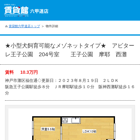
賃貸館六甲道店トップ
物件詳細
★小型犬飼育可能なメゾネットタイプ★ アビター
レ王子公園 204号室 王子公園 摩耶 西灘
賃料
10.3
万円
神戸市灘区福住通◇更新日：２０２３年８月１９日 ２ＬＤＫ
阪急王子公園駅徒歩８分 ＪＲ摩耶駅徒歩１０分 阪神西灘駅徒歩１６
分