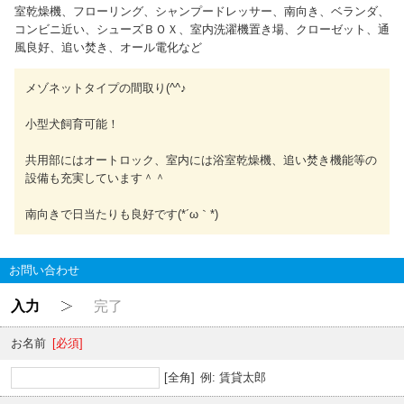
室乾燥機、フローリング、シャンプードレッサー、南向き、ベランダ、
コンビニ近い、シューズＢＯＸ、室内洗濯機置き場、クローゼット、通
風良好、追い焚き、オール電化など
メゾネットタイプの間取り(^^♪
小型犬飼育可能！
共用部にはオートロック、室内には浴室乾燥機、追い焚き機能等の
設備も充実しています＾＾
南向きで日当たりも良好です(*´ω｀*)
お問い合わせ
入力
完了
お名前
[必須]
[全角]
例: 賃貸太郎