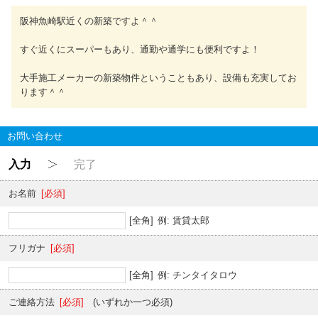
阪神魚崎駅近くの新築ですよ＾＾
すぐ近くにスーパーもあり、通勤や通学にも便利ですよ！
大手施工メーカーの新築物件ということもあり、設備も充実してお
ります＾＾
お問い合わせ
入力
完了
お名前
[必須]
[全角]
例: 賃貸太郎
フリガナ
[必須]
[全角]
例: チンタイタロウ
ご連絡方法
[必須]
(いずれか一つ必須)