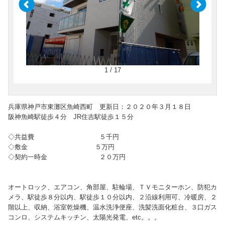
1 / 17
兵庫県神戸市東灘区魚崎西町 更新日：２０２０年３月１８日
阪神魚崎駅徒歩４分 JR住吉駅徒歩１５分
◇共益費 ５千円
◇敷金 ５万円
◇契約一時金 ２０万円
オートロック、エアコン、角部屋、駐輪場、ＴＶモニターホン、防犯カ
メラ、駅徒歩８分以内、駅徒歩１０分以内、２沿線利用可、冷暖房、２
階以上、収納、浴室乾燥機、温水洗浄便座、洗髪洗面化粧台、３口ガス
コンロ、システムキッチン、太陽光発電、etc。。。