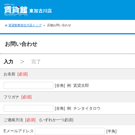
賃貸館東加古川店トップ
店舗お問い合わせ
お問い合わせ
入力
完了
お名前
[必須]
[全角]
例: 賃貸太郎
フリガナ
[必須]
[全角]
例: チンタイタロウ
ご連絡方法
[必須]
(いずれか一つ必須)
Eメールアドレス
[半角]