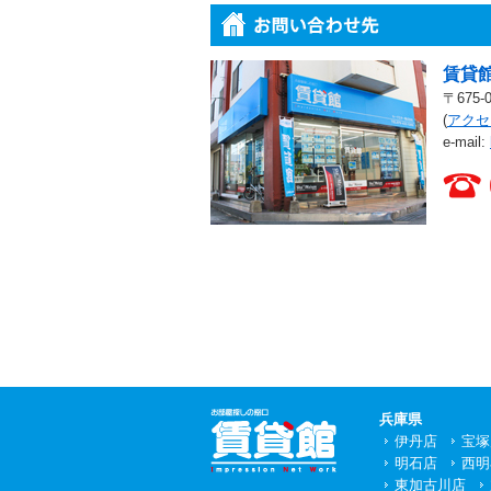
賃貸館
〒675
(
アクセ
e-mail:
賃貸館 店舗一覧
兵庫県
伊丹店
宝塚
明石店
西明
東加古川店