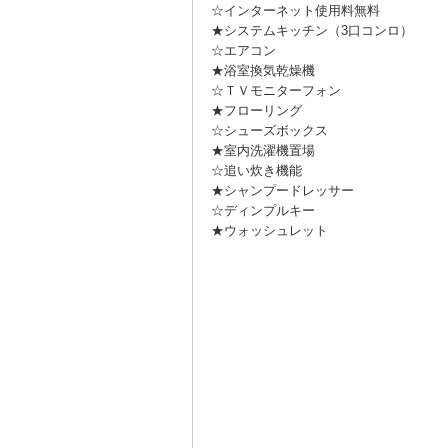
☆インターネット使用料無料
★システムキッチン（3口コンロ）
☆エアコン
★浴室換気乾燥機
☆ＴＶモニターフォン
★フローリング
☆シューズボックス
★室内洗濯機置場
☆追い炊き機能
12 / 12
★シャンプードレッサー
☆ディンプルキー
★ウォッシュレット