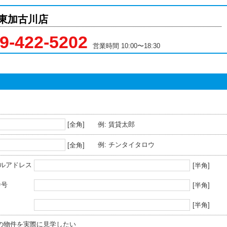
、資料請求など
 東加古川店
9-422-5202
営業時間 10:00〜18:30
[全角]
例: 賃貸太郎
[全角]
例: チンタイタロウ
ールアドレス
[半角]
番号
[半角]
[半角]
の物件を実際に見学したい