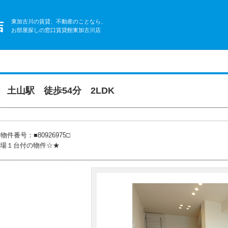
東加古川の賃貸、不動産のことなら、
お部屋探しの窓口賃貸館東加古川店
土山駅 徒歩54分 2LDK
物件番号：■80926975□
場１台付の物件☆★