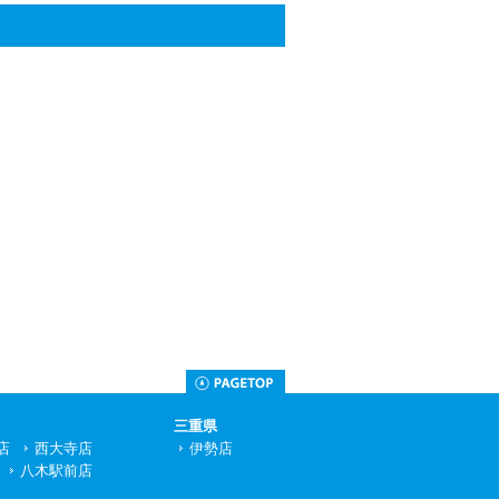
お問い合わせ先
Page Top
三重県
店
西大寺店
伊勢店
八木駅前店