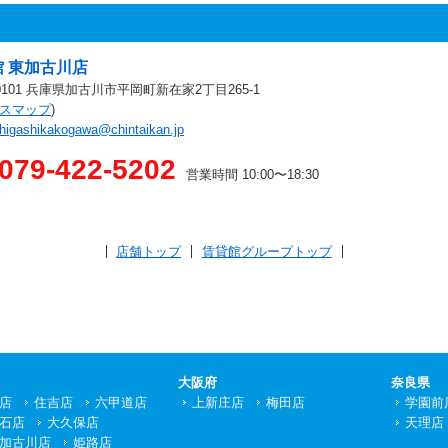
 東加古川店
-0101 兵庫県加古川市平岡町新在家2丁目265-1
スマップ
)
higashikakogawa@chintaikan.jp
079-422-5202
営業時間 10:00〜18:30
店舗トップ
賃貸館グループトップ
大阪府
奈良県
店
住吉店
六甲道店
上新庄店
梅田店
学園前
石店
大久保店
天理店
加古川店
姫路店