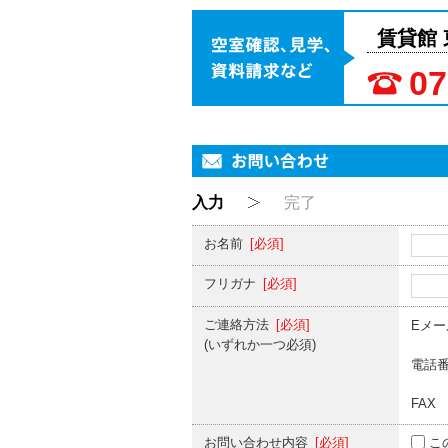
空室確認、見学
賃貸館
07
入力
完了
お名前
[必須]
フリガナ
[必須]
ご連絡方法
[必須]
Eメ
(いずれか一つ必須)
電話
FAX
お問い合わせ内容
[必須]
こ