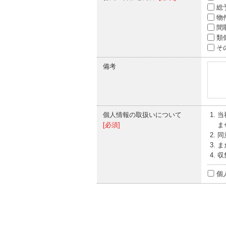
総
物
間
類
そ
備考
個人情報の取扱いについて
当
[必須]
ま
同
ま
収
個