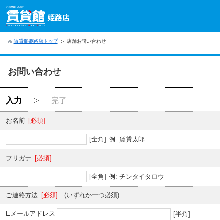
賃貸館姫路店トップ
店舗お問い合わせ
お問い合わせ
入力
完了
お名前
[必須]
[全角]
例: 賃貸太郎
フリガナ
[必須]
[全角]
例: チンタイタロウ
ご連絡方法
[必須]
(いずれか一つ必須)
Eメールアドレス
[半角]