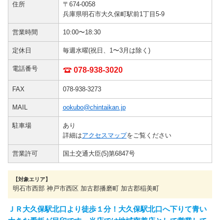
住所
〒674-0058
兵庫県明石市大久保町駅前1丁目5-9
営業時間
10:00〜18:30
定休日
毎週水曜(祝日、1〜3月は除く)
電話番号
078-938-3020
FAX
078-938-3273
MAIL
ookubo@chintaikan.jp
駐車場
あり
詳細は
アクセスマップ
をご覧ください
営業許可
国土交通大臣(5)第6847号
【対象エリア】
明石市西部 神戸市西区 加古郡播磨町 加古郡稲美町
ＪＲ大久保駅北口より徒歩１分！大久保駅北口へ下りて青い