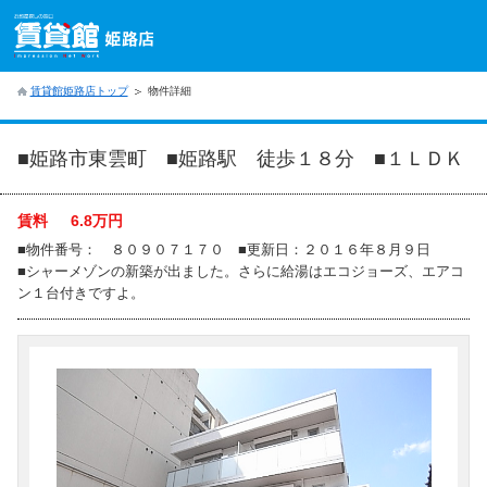
賃貸館姫路店トップ
物件詳細
■姫路市東雲町 ■姫路駅 徒歩１８分 ■１ＬＤＫ
賃料
6.8
万円
■物件番号： ８０９０７１７０ ■更新日：２０１６年８月９日
■シャーメゾンの新築が出ました。さらに給湯はエコジョーズ、エアコ
ン１台付きですよ。