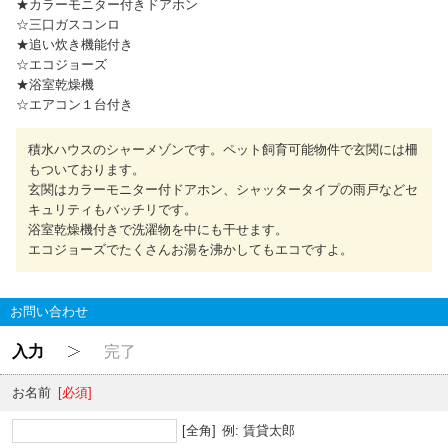
★カラーモニター付きドアホン
☆三口ガスコンロ
★追い炊き機能付き
☆エコジョーズ
★浴室乾燥機
☆エアコン１台付き
積水ハウスのシャーメゾンです。ペット飼育可能物件で玄関には柵
もついております。
玄関はカラーモニター付ドアホン、シャッタータイプの雨戸などセ
キュリティもバッチリです。
浴室乾燥機付きで洗濯物を中にも干せます。
エコジョーズでたくさんお湯を沸かしてもエコですよ。
お問い合わせ
入力
完了
お名前
[必須]
[全角]
例: 賃貸太郎