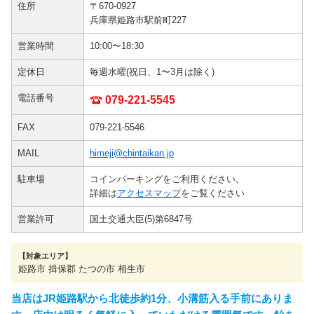
住所
〒670-0927
兵庫県姫路市駅前町227
営業時間
10:00〜18:30
定休日
毎週水曜(祝日、1〜3月は除く)
電話番号
079-221-5545
FAX
079-221-5546
MAIL
himeji@chintaikan.jp
駐車場
コインパーキングをご利用ください。
詳細は
アクセスマップ
をご覧ください
営業許可
国土交通大臣(5)第6847号
【対象エリア】
姫路市 揖保郡 たつの市 相生市
当店はJR姫路駅から北徒歩約1分、小溝筋入る手前にありま