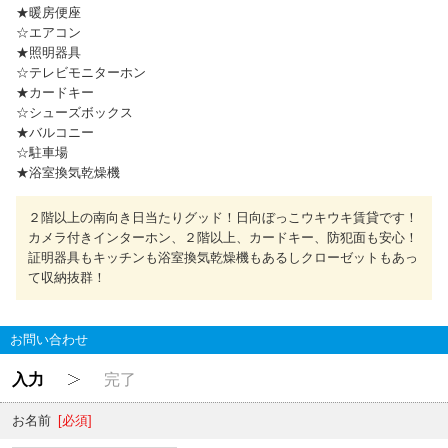
★暖房便座
☆エアコン
★照明器具
☆テレビモニターホン
★カードキー
☆シューズボックス
★バルコニー
☆駐車場
★浴室換気乾燥機
２階以上の南向き日当たりグッド！日向ぼっこウキウキ賃貸です！
カメラ付きインターホン、２階以上、カードキー、防犯面も安心！
証明器具もキッチンも浴室換気乾燥機もあるしクローゼットもあっ
て収納抜群！
お問い合わせ
入力
完了
お名前
[必須]