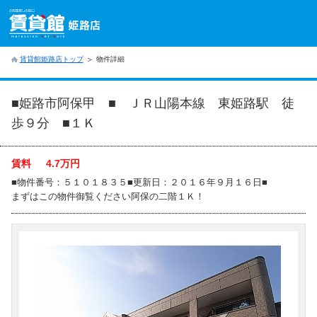
賃貸館姫路店トップ
物件詳細
■姫路市阿保甲 ■ ＪＲ山陽本線 東姫路駅 徒
歩９分 ■１Ｋ
賃料
4.7
万円
■物件番号：５１０１８３５■更新日：２０１６年９月１６日■
まずはこの物件御覧ください阿保の二階１Ｋ！