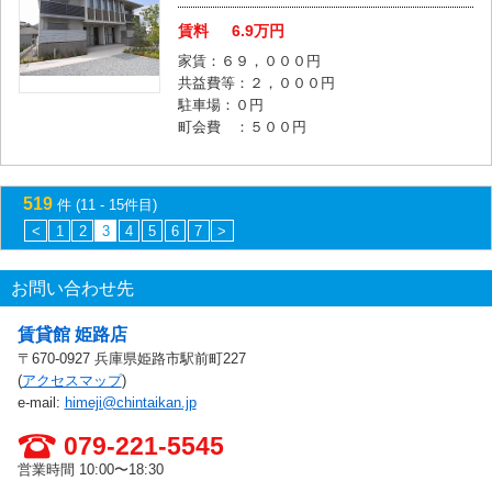
賃料
6.9
万円
家賃：６９，０００円
共益費等：２，０００円
駐車場：０円
町会費 ：５００円
519
件 (11 - 15件目)
<
1
2
3
4
5
6
7
>
お問い合わせ先
賃貸館 姫路店
〒670-0927 兵庫県姫路市駅前町227
(
アクセスマップ
)
e-mail:
himeji@chintaikan.jp
079-221-5545
営業時間 10:00〜18:30