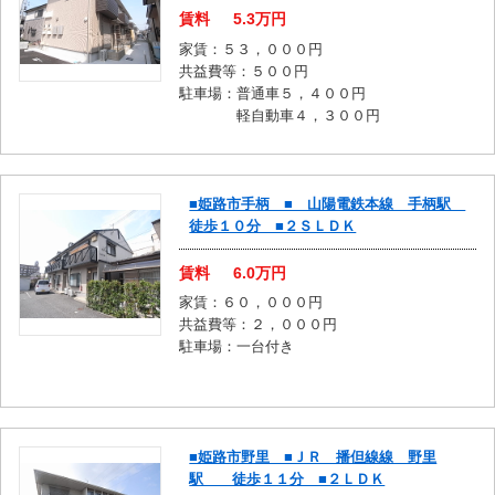
賃料
5.3
万円
家賃：５３，０００円
共益費等：５００円
駐車場：普通車５，４００円
軽自動車４，３００円
■姫路市手柄 ■ 山陽電鉄本線 手柄駅
徒歩１０分 ■２ＳＬＤＫ
賃料
6.0
万円
家賃：６０，０００円
共益費等：２，０００円
駐車場：一台付き
■姫路市野里 ■ＪＲ 播但線線 野里
駅 徒歩１１分 ■２ＬＤＫ