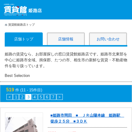
賃貸館姫路店トップ
店舗トップ
店舗情報
お問い合わせ
姫路の賃貸なら、お部屋探しの窓口賃貸館姫路店です。姫路市北東部を
中心に姫路市全域、揖保郡、たつの市、相生市の新鮮な賃貸・不動産物
件を取り扱っています。
Best Selection
519
件 (11 - 15件目)
<
1
2
3
4
5
6
7
>
■姫路市岡田 ■ ＪＲ山陽本線 姫路駅
徒歩２５分 ■３ＤＫ