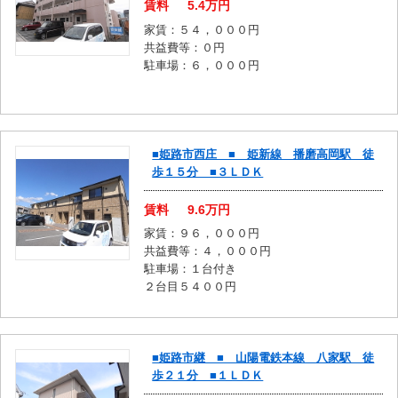
賃料
5.4
万円
家賃：５４，０００円
共益費等：０円
駐車場：６，０００円
■姫路市西庄 ■ 姫新線 播磨高岡駅 徒
歩１５分 ■３ＬＤＫ
賃料
9.6
万円
家賃：９６，０００円
共益費等：４，０００円
駐車場：１台付き
２台目５４００円
■姫路市継 ■ 山陽電鉄本線 八家駅 徒
歩２１分 ■１ＬＤＫ