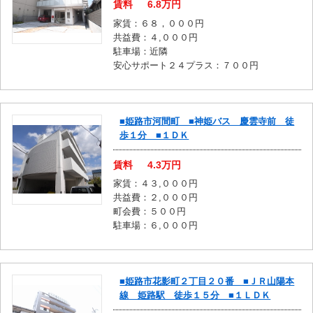
賃料
6.8
万円
家賃：６８，０００円
共益費：４,０００円
駐車場：近隣
安心サポート２４プラス：７００円
■姫路市河間町 ■神姫バス 慶雲寺前 徒
歩１分 ■１ＤＫ
賃料
4.3
万円
家賃：４３,０００円
共益費：２,０００円
町会費：５００円
駐車場：６,０００円
■姫路市花影町２丁目２０番 ■ＪＲ山陽本
線 姫路駅 徒歩１５分 ■１ＬＤＫ