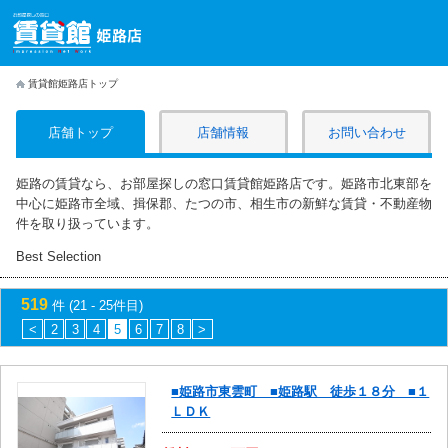
賃貸館姫路店トップ
店舗トップ
店舗情報
お問い合わせ
姫路の賃貸なら、お部屋探しの窓口賃貸館姫路店です。姫路市北東部を
中心に姫路市全域、揖保郡、たつの市、相生市の新鮮な賃貸・不動産物
件を取り扱っています。
Best Selection
519
件 (21 - 25件目)
<
2
3
4
5
6
7
8
>
■姫路市東雲町 ■姫路駅 徒歩１８分 ■１
ＬＤＫ