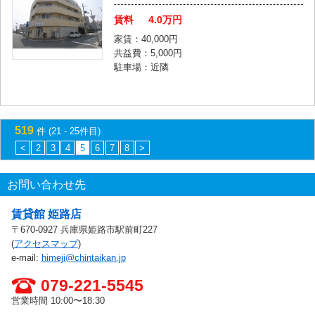
賃料
4.0
万円
家賃：40,000円
共益費：5,000円
駐車場：近隣
519
件 (21 - 25件目)
<
2
3
4
5
6
7
8
>
お問い合わせ先
賃貸館 姫路店
〒670-0927 兵庫県姫路市駅前町227
(
アクセスマップ
)
e-mail:
himeji@chintaikan.jp
079-221-5545
営業時間 10:00〜18:30